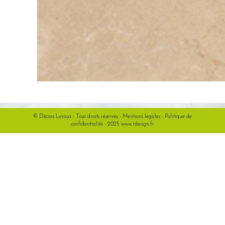
© Décors Leroux - Tous droits réservés -
Mentions légales
-
Politique de
confidentialité
- 2025
www.rdesign.fr