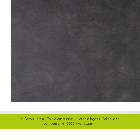
© Décors Leroux - Tous droits réservés -
Mentions légales
-
Politique de
confidentialité
- 2025
www.rdesign.fr