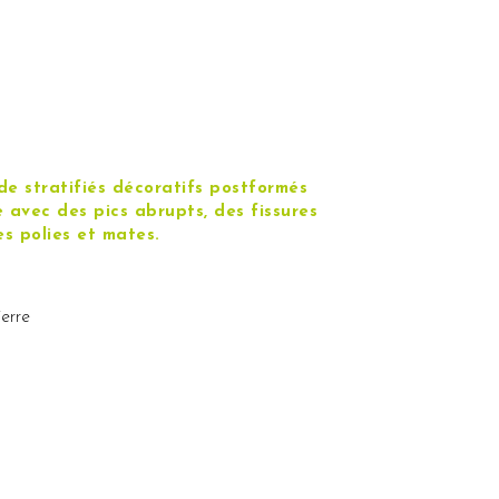
e stratifiés décoratifs postformés
e avec des pics abrupts, des fissures
es polies et mates.
ierre