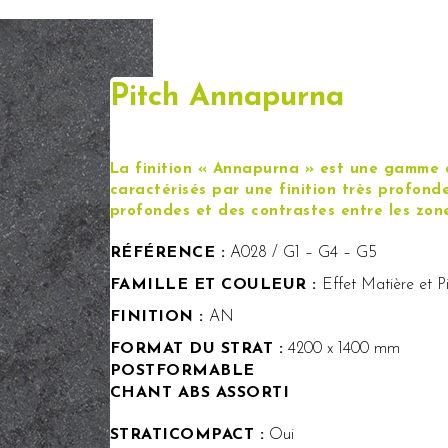
Pitch Annapurna
La finition « Annapurna » est une gamme d
caractérisés par une finition très profond
profondes et des contrastes entre les zon
RÉFÉRENCE :
A028 / G1 – G4 – G5
FAMILLE ET COULEUR :
Effet Matière et P
FINITION :
AN
FORMAT DU STRAT :
4200 x 1400 mm
POSTFORMABLE
CHANT ABS ASSORTI
STRATICOMPACT :
Oui