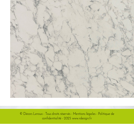
© Décors Leroux - Tous droits réservés -
Mentions légales
-
Politique de
confidentialité
- 2025
www.rdesign.fr