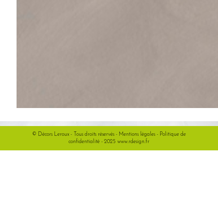
© Décors Leroux - Tous droits réservés -
Mentions légales
-
Politique de
confidentialité
- 2025
www.rdesign.fr