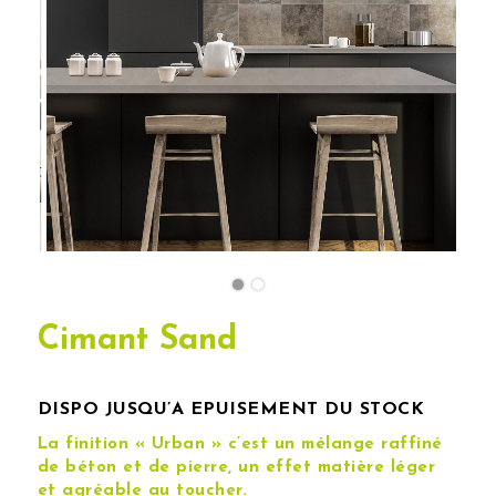
Cimant Sand
DISPO JUSQU’A EPUISEMENT DU STOCK
La finition « Urban » c’est un mélange raffiné
de béton et de pierre, un effet matière léger
et agréable au toucher.