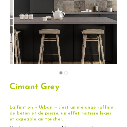
Cimant Grey
La finition « Urban » c’est un mélange raffiné
de béton et de pierre, un effet matière léger
et agréable au toucher.