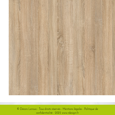
© Décors Leroux - Tous droits réservés -
Mentions légales
-
Politique de
confidentialité
- 2025
www.rdesign.fr