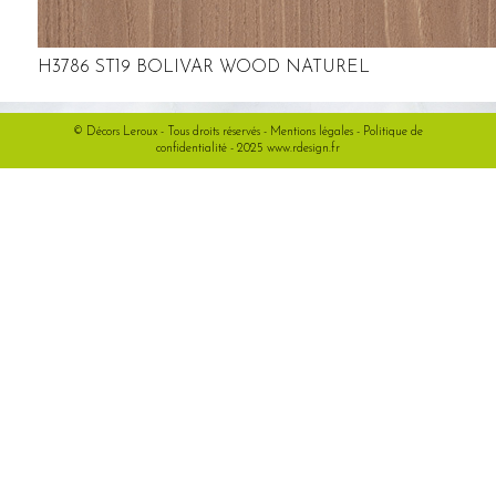
H3786 ST19 BOLIVAR WOOD NATUREL
© Décors Leroux - Tous droits réservés -
Mentions légales
-
Politique de
confidentialité
- 2025
www.rdesign.fr